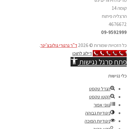
קומה 14
הרצליה פיתוח
4676672
09-9592999
כל הזכויות שמורות © 2026
ד"ר גרגורי גולובצ'ינר
.
Call Now Button
דילוג לתוכן
פתח סרגל נגישות
כלי נגישות
הגדל טקסט
הקטן טקסט
גווני אפור
ניגודיות גבוהה
ניגודיות הפוכה