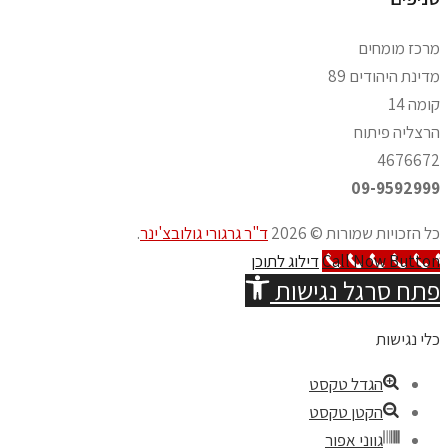
רכז מומחים
דינת היהודים 89
ומה 14
רצליה פיתוח
467667
09-959299
ל הזכויות שמורות © 2026
ד"ר גרגורי גולובצ'ינר
.
Call Now Butto
דילוג לתוכן
תח סרגל נגישות
לי נגישות
הגדל טקסט
הקטן טקסט
גווני אפור