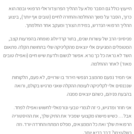
ייעוץ כולל גם הסבר מלא על ההליך הפרוצדוראלי הרפואי ובמה הוא
רוך, הסבר על משך ההחלמה והחזרה לחיים (טובים אף יותר), ביצוע
הליך הרפואי הנדרש, במידת הצורך ומעקב אחר החלמתך.
ניסיוני הרב של עשרות שנים, בתור קרדיולוג מומחה בהפרעות קצב,
מטופלים המגיעים אלי יוצאים מהקליניקה שלי בתחושת הקלה. פתאום
שד לא נראה כל כך נורא. אפשר לנשום ולדעת שיש חיים (ואפילו טובים
אוד) לאחר ההחלמה.
ני תמיד נפעם מהמצב הנפשי הירוד בו שרויים, לא פעם, הלקוחות
נכנסים אלי לקליניקה לעומת ההקלה שאני מרגיש בקולם, ורואה
הבעת פניהם, כשהם יוצאים ממנה.
ני חוזר ומדגיש, כי זה לגמרי טבעי ונורמאלי לחשוש ואפילו לפחד.
בל… כשיש מישהו מקצועי שמכיר את התיק שלך, את ההיסטוריה
רפואית שלך ואת כל הממצאים, מפלס המתח והחרדה יורד. וזה
שלעצמו? דבר בריא יותר.