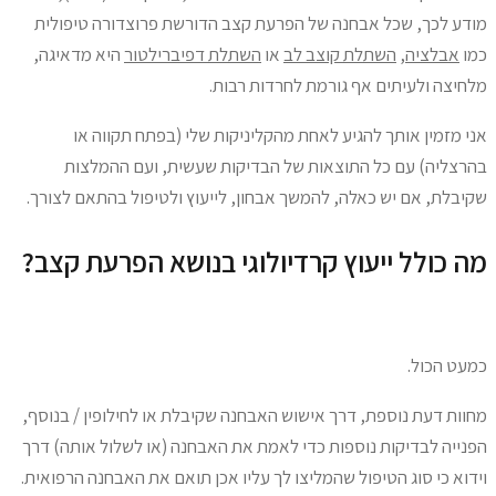
ודע לכך, שכל אבחנה של הפרעת קצב הדורשת פרוצדורה טיפולית
מו
אבלציה
,
השתלת קוצב לב
או
השתלת דפיברילטור
היא מדאיגה,
לחיצה ולעיתים אף גורמת לחרדות רבות.
ני מזמין אותך להגיע לאחת מהקליניקות שלי (בפתח תקווה או
הרצליה) עם כל התוצאות של הבדיקות שעשית, ועם ההמלצות
קיבלת, אם יש כאלה, להמשך אבחון, לייעוץ ולטיפול בהתאם לצורך.
ה כולל ייעוץ קרדיולוגי בנושא הפרעת קצב?
מעט הכול.
חוות דעת נוספת, דרך אישוש האבחנה שקיבלת או לחילופין / בנוסף,
פנייה לבדיקות נוספות כדי לאמת את האבחנה (או לשלול אותה) דרך
ידוא כי סוג הטיפול שהמליצו לך עליו אכן תואם את האבחנה הרפואית.