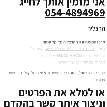
ני מזמין אותך לחייג
054-489496
רצליה
רכז המומחים של הרצליה מדיקל סנטר
תובת:
מדינת היהודים 89, הרצליה פיתוח
. קומה 14
ל' לזימון תור
09-9592555
054-4894969
תר לזימון תור
www.hmc.co.il
יתן לקבל סבסוד/ החזר דרך ביטוחים משלימים של קופ"ח וביטוחים
רטיים
ו למלא את הפרטים
ניצור איתך קשר בהקדם