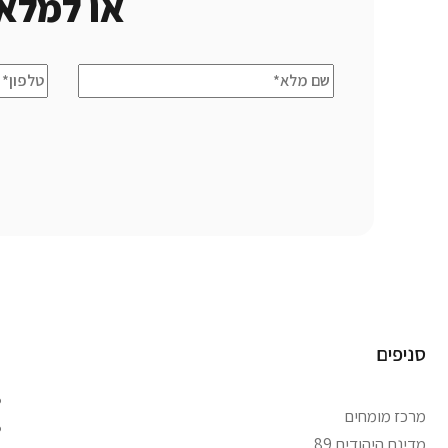
או למלא
סניפים
מרכז מומחים
מדינת היהודים 89