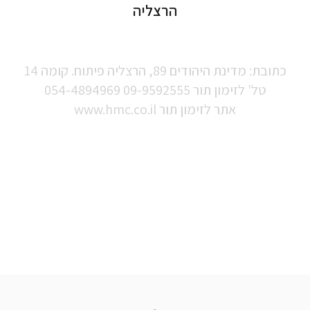
הרצליה
מרכז המומחים של הרצליה מדיקל סנטר
כתובת:
מדינת היהודים 89, הרצליה פיתוח
. קומה 14
טל' לזימון תור
09-9592555
054-4894969
אתר לזימון תור
www.hmc.co.il
קבל סבסוד/ החזר דרך ביטוחים משלימים של קופ"ח וביטוחים פ